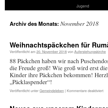
Jugend
November 2018
Archiv des Monats:
Weihnachtspäckchen für Rum
Veröffentlicht am
20. November 2018
von
Auferstehungskirche
88 Päckchen haben wir nach Puschendor
die Freude groß! Wie groß wird erst die
Kinder ihre Päckchen bekommen! Herzl
„Päcklaspender“!
für
Veröffentlicht unter
Gemeindeleben
|
Kommentare deaktiviert
We
für
Ru