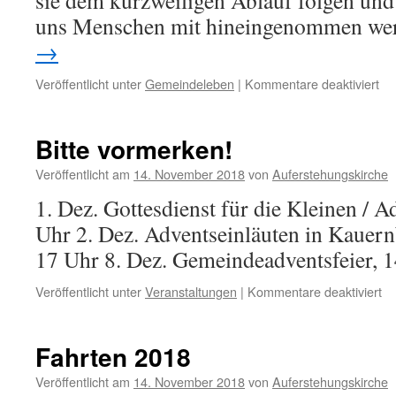
sie dem kurzweiligen Ablauf folgen und 
uns Menschen mit hineingenommen we
→
für
Veröffentlicht unter
Gemeindeleben
|
Kommentare deaktiviert
Got
für
die
Bitte vormerken!
Kl
Veröffentlicht am
14. November 2018
von
Auferstehungskirche
1. Dez. Gottesdienst für die Kleinen / A
Uhr 2. Dez. Adventseinläuten in Kauern
17 Uhr 8. Dez. Gemeindeadventsfeier, 
für
Veröffentlicht unter
Veranstaltungen
|
Kommentare deaktiviert
Bi
vo
Fahrten 2018
Veröffentlicht am
14. November 2018
von
Auferstehungskirche