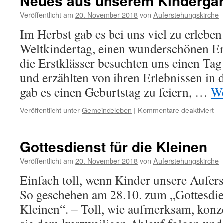
Neues aus unserem Kindergar
Veröffentlicht am
20. November 2018
von
Auferstehungskirche
Im Herbst gab es bei uns viel zu erleben
Weltkindertag, einen wunderschönen Er
die Erstklässer besuchten uns einen Tag
und erzählten von ihren Erlebnissen in
gab es einen Geburtstag zu feiern, …
We
für
Veröffentlicht unter
Gemeindeleben
|
Kommentare deaktiviert
Ne
au
un
Gottesdienst für die Kleinen
Ki
Veröffentlicht am
20. November 2018
von
Auferstehungskirche
Einfach toll, wenn Kinder unsere Aufers
So geschehen am 28.10. zum „Gottesdie
Kleinen“. – Toll, wie aufmerksam, konz