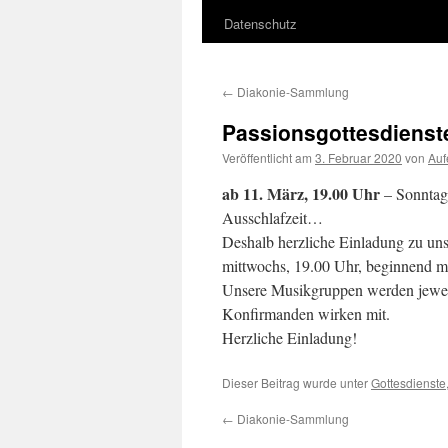
Datenschutz
←
Diakonie-Sammlung
Passionsgottesdienst
Veröffentlicht am
3. Februar 2020
von
Auf
ab 11. März, 19.00 Uhr
– Sonntag,
Ausschlafzeit…
Deshalb herzliche Einladung zu unse
mittwochs, 19.00 Uhr, beginnend m
Unsere Musikgruppen werden jeweil
Konfirmanden wirken mit.
Herzliche Einladung!
Dieser Beitrag wurde unter
Gottesdienste
←
Diakonie-Sammlung