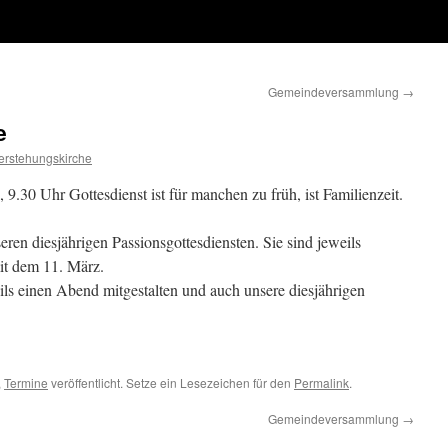
Gemeindeversammlung
→
e
erstehungskirche
 9.30 Uhr Gottesdienst ist für manchen zu früh, ist Familienzeit.
ren diesjährigen Passionsgottesdiensten. Sie sind jeweils
it dem 11. März.
s einen Abend mitgestalten und auch unsere diesjährigen
,
Termine
veröffentlicht. Setze ein Lesezeichen für den
Permalink
.
Gemeindeversammlung
→