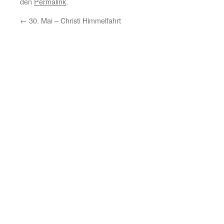
den
Permalink
.
←
30. Mai – Christi Himmelfahrt